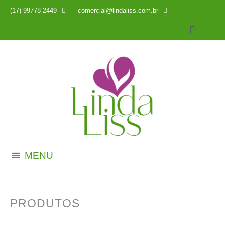
(17) 99778-2449

comercial@lindaliss.com.br

MENU
PRODUTOS