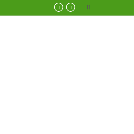


