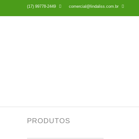
(17) 99778-2449

comercial@lindaliss.com.br
PRODUTOS