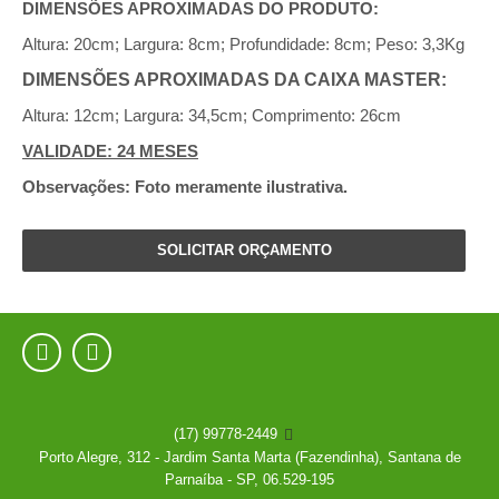
DIMENSÕES APROXIMADAS DO PRODUTO:
Altura: 20cm; Largura: 8cm; Profundidade: 8cm; Peso: 3,3Kg
DIMENSÕES APROXIMADAS DA CAIXA MASTER:
Altura: 12cm; Largura: 34,5cm; Comprimento: 26cm
VALIDADE: 24 MESES
Observações: Foto meramente ilustrativa.
SOLICITAR ORÇAMENTO


(17) 99778-2449

Porto Alegre, 312 - Jardim Santa Marta (Fazendinha), Santana de
Parnaíba - SP, 06.529-195