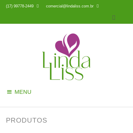
(17) 99778-2449

comercial@lindaliss.com.br

MENU
PRODUTOS